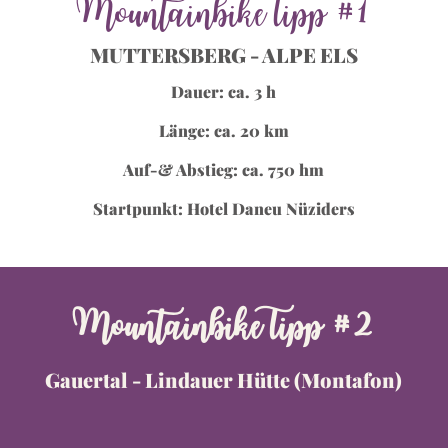
Mountainbike Tipp #1
MUTTERSBERG - ALPE ELS
Dauer: ca. 3 h
Länge: ca. 20 km
Auf-& Abstieg: ca. 750 hm
Startpunkt: Hotel Daneu Nüziders
Mountainbike Tipp #2
Gauertal - Lindauer Hütte (Montafon)