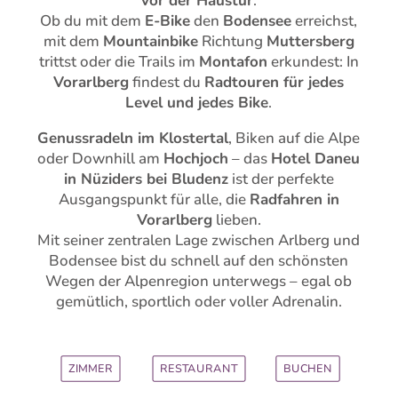
vor der Haustür
.
Ob du mit dem
E-Bike
den
Bodensee
erreichst,
mit dem
Mountainbike
Richtung
Muttersberg
trittst oder die Trails im
Montafon
erkundest: In
Vorarlberg
findest du
Radtouren für jedes
Level und jedes Bike
.
Genussradeln im Klostertal
, Biken auf die Alpe
oder Downhill am
Hochjoch
– das
Hotel Daneu
in Nüziders bei Bludenz
ist der perfekte
Ausgangspunkt für alle, die
Radfahren in
Vorarlberg
lieben.
Mit seiner zentralen Lage zwischen Arlberg und
Bodensee bist du schnell auf den schönsten
Wegen der Alpenregion unterwegs – egal ob
gemütlich, sportlich oder voller Adrenalin.
ZIMMER
RESTAURANT
BUCHEN