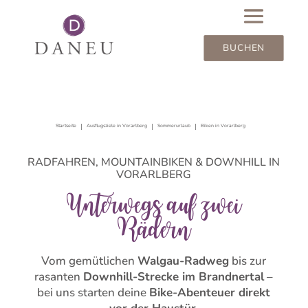
BUCHEN
Startseite
Ausflugsziele in Vorarlberg
Sommerurlaub
Biken in Vorarlberg
RADFAHREN, MOUNTAINBIKEN & DOWNHILL IN
VORARLBERG
Unterwegs auf zwei
Rädern
Vom gemütlichen
Walgau-Radweg
bis zur
rasanten
Downhill-Strecke im Brandnertal
–
bei uns starten deine
Bike-Abenteuer direkt